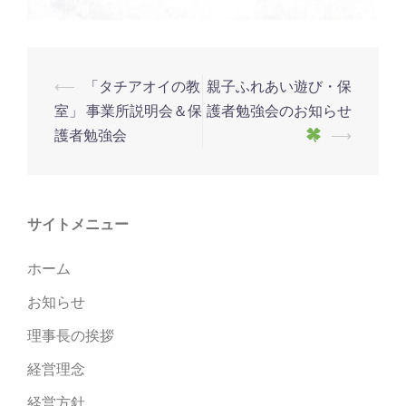
投
⟵
「タチアオイの教
親子ふれあい遊び・保
稿
室」 事業所説明会＆保
護者勉強会のお知らせ
ナ
護者勉強会
⟶
ビ
ゲ
ー
サイトメニュー
シ
ホーム
ョ
ン
お知らせ
理事長の挨拶
経営理念
経営方針