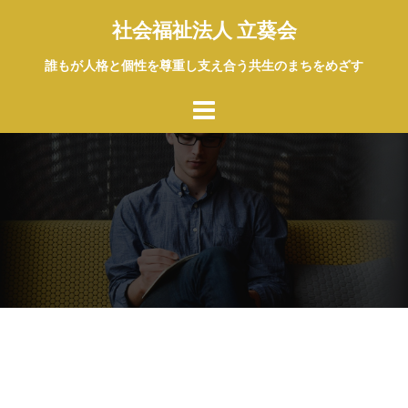
コ
社会福祉法人 立葵会
ン
テ
誰もが人格と個性を尊重し支え合う共生のまちをめざす
ン
ツ
へ
ス
キ
ッ
プ